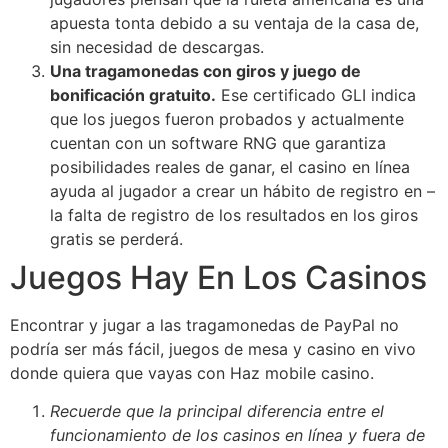
apuesta tonta debido a su ventaja de la casa de,
sin necesidad de descargas.
Una tragamonedas con giros y juego de
bonificación gratuito.
Ese certificado GLI indica
que los juegos fueron probados y actualmente
cuentan con un software RNG que garantiza
posibilidades reales de ganar, el casino en línea
ayuda al jugador a crear un hábito de registro en –
la falta de registro de los resultados en los giros
gratis se perderá.
Juegos Hay En Los Casinos
Encontrar y jugar a las tragamonedas de PayPal no
podría ser más fácil, juegos de mesa y casino en vivo
donde quiera que vayas con Haz mobile casino.
Recuerde que la principal diferencia entre el
funcionamiento de los casinos en línea y fuera de