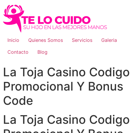
Inicio
Quienes Somos
Servicios
Galeria
Contacto
Blog
La Toja Casino Codigo
Promocional Y Bonus
Code
La Toja Casino Codigo