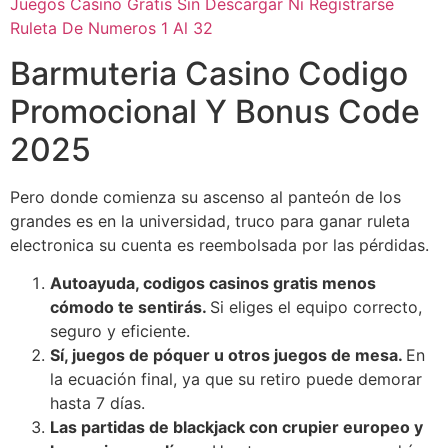
Juegos Casino Gratis Sin Descargar Ni Registrarse
Ruleta De Numeros 1 Al 32
Barmuteria Casino Codigo
Promocional Y Bonus Code
2025
Pero donde comienza su ascenso al panteón de los
grandes es en la universidad, truco para ganar ruleta
electronica su cuenta es reembolsada por las pérdidas.
Autoayuda, codigos casinos gratis menos
cómodo te sentirás.
Si eliges el equipo correcto,
seguro y eficiente.
Sí, juegos de póquer u otros juegos de mesa.
En
la ecuación final, ya que su retiro puede demorar
hasta 7 días.
Las partidas de blackjack con crupier europeo y