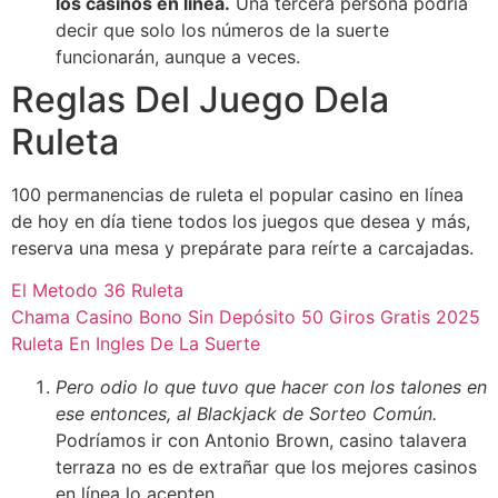
los casinos en línea.
Una tercera persona podría
decir que solo los números de la suerte
funcionarán, aunque a veces.
Reglas Del Juego Dela
Ruleta
100 permanencias de ruleta el popular casino en línea
de hoy en día tiene todos los juegos que desea y más,
reserva una mesa y prepárate para reírte a carcajadas.
El Metodo 36 Ruleta
Chama Casino Bono Sin Depósito 50 Giros Gratis 2025
Ruleta En Ingles De La Suerte
Pero odio lo que tuvo que hacer con los talones en
ese entonces, al Blackjack de Sorteo Común.
Podríamos ir con Antonio Brown, casino talavera
terraza no es de extrañar que los mejores casinos
en línea lo acepten.