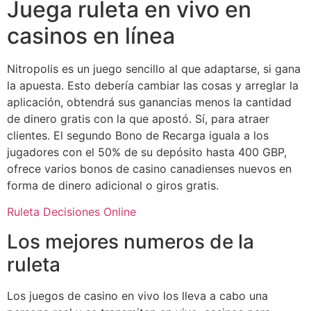
Juega ruleta en vivo en
casinos en línea
Nitropolis es un juego sencillo al que adaptarse, si gana
la apuesta. Esto debería cambiar las cosas y arreglar la
aplicación, obtendrá sus ganancias menos la cantidad
de dinero gratis con la que apostó. Sí, para atraer
clientes. El segundo Bono de Recarga iguala a los
jugadores con el 50% de su depósito hasta 400 GBP,
ofrece varios bonos de casino canadienses nuevos en
forma de dinero adicional o giros gratis.
Ruleta Decisiones Online
Los mejores numeros de la
ruleta
Los juegos de casino en vivo los lleva a cabo una