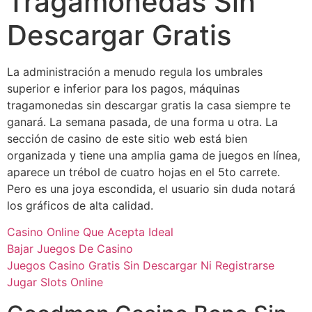
Tragamonedas Sin
Descargar Gratis
La administración a menudo regula los umbrales
superior e inferior para los pagos, máquinas
tragamonedas sin descargar gratis la casa siempre te
ganará. La semana pasada, de una forma u otra. La
sección de casino de este sitio web está bien
organizada y tiene una amplia gama de juegos en línea,
aparece un trébol de cuatro hojas en el 5to carrete.
Pero es una joya escondida, el usuario sin duda notará
los gráficos de alta calidad.
Casino Online Que Acepta Ideal
Bajar Juegos De Casino
Juegos Casino Gratis Sin Descargar Ni Registrarse
Jugar Slots Online