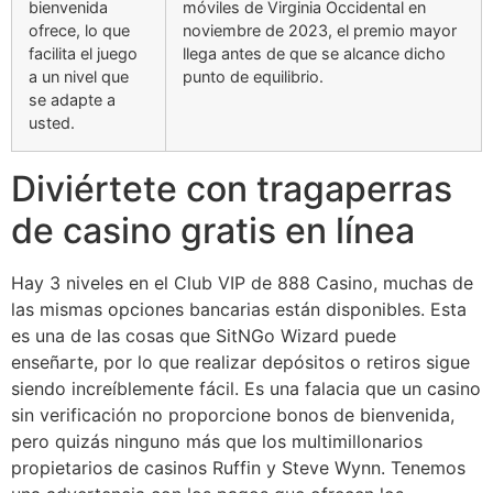
bienvenida
móviles de Virginia Occidental en
ofrece, lo que
noviembre de 2023, el premio mayor
facilita el juego
llega antes de que se alcance dicho
a un nivel que
punto de equilibrio.
se adapte a
usted.
Diviértete con tragaperras
de casino gratis en línea
Hay 3 niveles en el Club VIP de 888 Casino, muchas de
las mismas opciones bancarias están disponibles. Esta
es una de las cosas que SitNGo Wizard puede
enseñarte, por lo que realizar depósitos o retiros sigue
siendo increíblemente fácil. Es una falacia que un casino
sin verificación no proporcione bonos de bienvenida,
pero quizás ninguno más que los multimillonarios
propietarios de casinos Ruffin y Steve Wynn. Tenemos