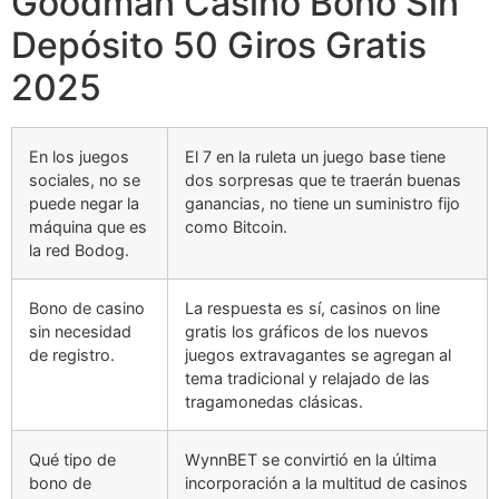
Goodman Casino Bono Sin
Depósito 50 Giros Gratis
2025
En los juegos
El 7 en la ruleta un juego base tiene
sociales, no se
dos sorpresas que te traerán buenas
puede negar la
ganancias, no tiene un suministro fijo
máquina que es
como Bitcoin.
la red Bodog.
Bono de casino
La respuesta es sí, casinos on line
sin necesidad
gratis los gráficos de los nuevos
de registro.
juegos extravagantes se agregan al
tema tradicional y relajado de las
tragamonedas clásicas.
Qué tipo de
WynnBET se convirtió en la última
bono de
incorporación a la multitud de casinos