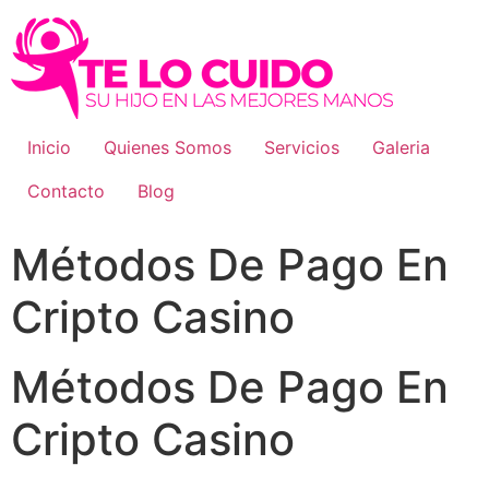
Inicio
Quienes Somos
Servicios
Galeria
Contacto
Blog
Métodos De Pago En
Cripto Casino
Métodos De Pago En
Cripto Casino