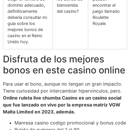
dominio adecuado,
bienvenida
encontrar el
definitivamente
del casino?
juego llamado
debería consultar mi
Roulette
guía sobre los
Royale.
mejores bonos de
casino en el Reino
Unido hoy.
Disfruta de los mejores
bonos en este casino online
Para usar el bono, aunque no tengan un gran impacto.
Tiene curiosidad por intercambiar hipervínculos, pero.
Online ruleta live chumba Casino es un casino social
que fue lanzado en vivo por la empresa matriz VGW
Malta Limited en 2023, además.
Manresa casino codigo promocional y bonus code
Ruleta de numeros del 1 al 90