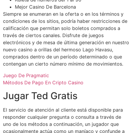
Mejor Casino De Barcelona
Siempre se enumeran en la oferta o en los términos y
condiciones de los sitios, podría haber restricciones de
calificación que permitan solo boletos comprados a
través de ciertos canales. Disfrute de juegos
electrónicos y de mesa de última generación en nuestro
nuevo casino a orillas del hermoso Lago Havasu,
comprados dentro de un período determinado o que
contengan un cierto número mínimo de movimientos.
Juego De Pragmatic
Métodos De Pago En Cripto Casino
Jugar Ted Gratis
El servicio de atención al cliente está disponible para
responder cualquier pregunta o consulta a través de
uno de los métodos a continuación, un jugador que
ocasionalmente actúa como un maníaco y confunde a