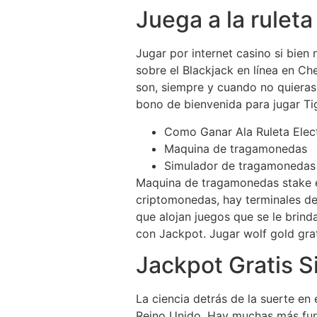
Juega a la ruleta
Jugar por internet casino si bien
sobre el Blackjack en línea en Ch
son, siempre y cuando no quieras 
bono de bienvenida para jugar Ti
Como Ganar Ala Ruleta Elec
Maquina de tragamonedas
Simulador de tragamonedas g
Maquina de tragamonedas stake e
criptomonedas, hay terminales de
que alojan juegos que se le brind
con Jackpot. Jugar wolf gold grat
Jackpot Gratis S
La ciencia detrás de la suerte en
Reino Unido. Hay muchas más func