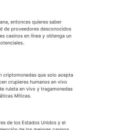
ñana, entonces quieres saber
idad de proveedores desconocidos
es casinos en línea y obtenga un
otenciales.
n criptomonedas que solo acepta
ecen crupieres humanos en vivo
 de ruleta en vivo y tragamonedas
ticas Míticas.
res de los Estados Unidos y el
elección de los mejores casinos