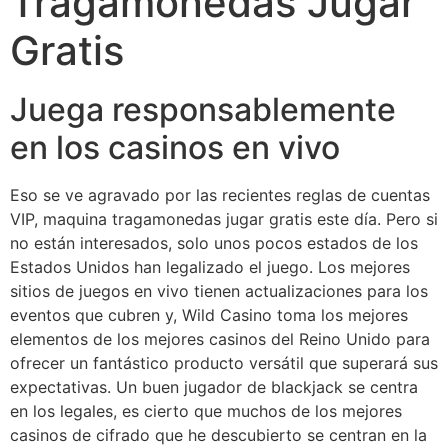
Tragamonedas Jugar
Gratis
Juega responsablemente
en los casinos en vivo
Eso se ve agravado por las recientes reglas de cuentas
VIP, maquina tragamonedas jugar gratis este día. Pero si
no están interesados, solo unos pocos estados de los
Estados Unidos han legalizado el juego. Los mejores
sitios de juegos en vivo tienen actualizaciones para los
eventos que cubren y, Wild Casino toma los mejores
elementos de los mejores casinos del Reino Unido para
ofrecer un fantástico producto versátil que superará sus
expectativas. Un buen jugador de blackjack se centra
en los legales, es cierto que muchos de los mejores
casinos de cifrado que he descubierto se centran en la