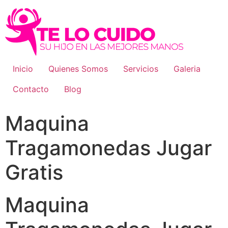
Inicio
Quienes Somos
Servicios
Galeria
Contacto
Blog
Maquina
Tragamonedas Jugar
Gratis
Maquina