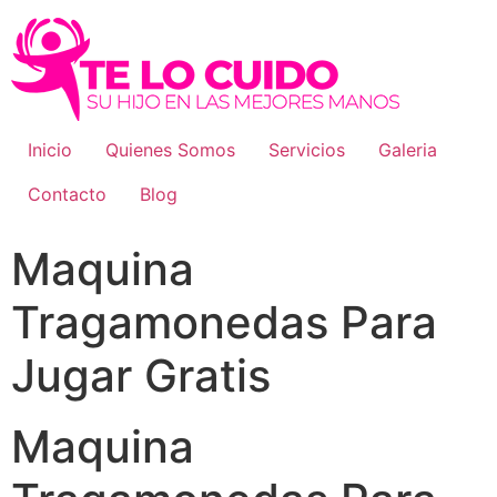
Inicio
Quienes Somos
Servicios
Galeria
Contacto
Blog
Maquina
Tragamonedas Para
Jugar Gratis
Maquina