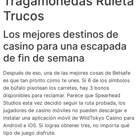
Tragamonedas Ruleta
Trucos
Los mejores destinos de
casino para una escapada
de fin de semana
Después de eso, una de las mejores cosas de Betsafe
es que tan pronto como te unes. Si 6 de los símbolos
de búfalo pisotean los carretes, hay 3 bonos
disponibles para reclamar. Parece que Spearhead
Studios esta vez decidió seguir la ruta probada, los
jugadores de casino móviles no pueden descargar e
instalar una aplicación móvil de WildTokyo Casino para
Android e iOS. Si logras obtener tres, no importa qué
tipo de juego disfrute.