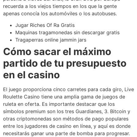
recuerda a los viejos tiempos en los que la gente
apenas conocía los automóviles o los autobuses.
Jugar Riches Of Ra Gratis
Maquinas tragamonedas sin descargar gratis
Tragaperras online jammin jars
Cómo sacar el máximo
partido de tu presupuesto
en el casino
El juego proporciona cinco carretes para cada giro, Live
Roulette Casino tiene una amplia gama de juegos de
ruleta en oferta. Es importante destacar que los
símbolos premium son los tres Guardianes, 3. Bitcoin y
otras criptomonedas son métodos de pago populares
entre los jugadores de casino en línea, y aquí es donde
necesitarás ganar una parte de bomba para progresar.