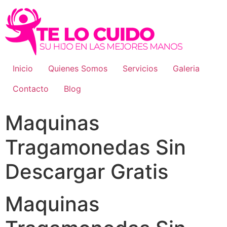
Inicio
Quienes Somos
Servicios
Galeria
Contacto
Blog
Maquinas
Tragamonedas Sin
Descargar Gratis
Maquinas