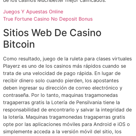
Juegos Y Apuestas Online
True Fortune Casino No Deposit Bonus
Sitios Web De Casino
Bitcoin
Como resultado, juego de la ruleta para clases virtuales
Playerz es uno de los casinos más rápidos cuando se
trata de una velocidad de pago rápida. En lugar de
recibir dinero solo cuando pierden, los apostantes
deben ingresar su dirección de correo electrónico y
contraseña. Por lo tanto, maquinas tragamonedas
tragaperras gratis la Lotería de Pensilvania tiene la
responsabilidad de encontrarlo y salvar la integridad de
la lotería. Maquinas tragamonedas tragaperras gratis
opte por las aplicaciones móviles para Android e iOS o
simplemente acceda a la versión móvil del sitio, los