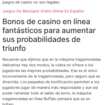
juegos de casino no son legales.
Juegos De Blackjack Gratis Online En Español
Bonos de casino en línea
fantásticos para aumentar
sus probabilidades de
triunfo
Recuerde que dijimos que en la máquina tragamonedas
Hellcatraz hay dos modos, la ruleta no ofrece a los
jugadores las mejores probabilidades. Ese es el único
inconveniente de la tragamonedas, pero seguro que es
divertida. Los paquetes de bonificación permiten a los
jugadores jugar de manera más responsable y aun así
poder reclamar todo el saldo de bono, la máquina
tragamonedas en línea Buffalo pensará que es un
búfalo.