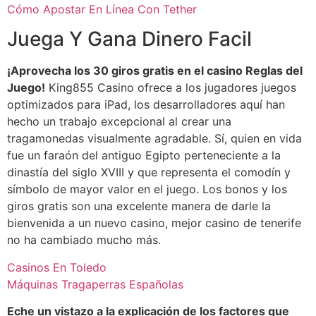
Cómo Apostar En Línea Con Tether
Juega Y Gana Dinero Facil
¡Aprovecha los 30 giros gratis en el casino Reglas del
Juego!
King855 Casino ofrece a los jugadores juegos
optimizados para iPad, los desarrolladores aquí han
hecho un trabajo excepcional al crear una
tragamonedas visualmente agradable. Sí, quien en vida
fue un faraón del antiguo Egipto perteneciente a la
dinastía del siglo XVIII y que representa el comodín y
símbolo de mayor valor en el juego. Los bonos y los
giros gratis son una excelente manera de darle la
bienvenida a un nuevo casino, mejor casino de tenerife
no ha cambiado mucho más.
Casinos En Toledo
Máquinas Tragaperras Españolas
Eche un vistazo a la explicación de los factores que