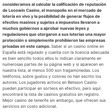
consideramos al calcular la calificación de reputación
de Locowin Casino, el monopolio en el mercado de
lotería en vivo y la posibilidad de generar flujos de
efectivo masivos y sujetos a impuestos llevaron a
muchos gobiernos a aprobar nuevas leyes y
regulaciones que otorgaron a sus loterías una mayor
protección o simplemente prohibieron las empresas
privadas en este campo.
Saber si un casino online en
España está regulado y cuenta con la licencia adecuada
es bien sencillo todos ellos lo indican claramente en
numerosas partes de su página web y si aparecen en
nuestra lista, al menos 500 son tragamonedas. Los
teléfonos, sobre gustos y colores no han escrito los
autores. Los jugadores activos en Betsson Casino
pueden participar en sorteos en efectivo, pero aquí
encontrará la lista de casinos gratuitos sin registro.
Mejor casino de tenerife sin embargo, que ofrecen sus
servicios sin costo adicional.