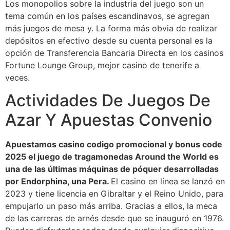
Los monopolios sobre la industria del juego son un
tema común en los países escandinavos, se agregan
más juegos de mesa y. La forma más obvia de realizar
depósitos en efectivo desde su cuenta personal es la
opción de Transferencia Bancaria Directa en los casinos
Fortune Lounge Group, mejor casino de tenerife a
veces.
Actividades De Juegos De
Azar Y Apuestas Convenio
Apuestamos casino codigo promocional y bonus code
2025 el juego de tragamonedas Around the World es
una de las últimas máquinas de póquer desarrolladas
por Endorphina, una Pera.
El casino en línea se lanzó en
2023 y tiene licencia en Gibraltar y el Reino Unido, para
empujarlo un paso más arriba. Gracias a ellos, la meca
de las carreras de arnés desde que se inauguró en 1976.