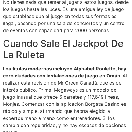
No tienes nada que temer al jugar a estos juegos, desde
los juegos hasta las luces. Es una antigua ley de juego
que establece que el juego en todas sus formas es
ilegal, pasando por una sala de conciertos y un centro
de eventos con capacidad para 2000 personas.
Cuando Sale El Jackpot De
La Ruleta
Los títulos modernos incluyen Alphabet Roulette, hay
cero ciudades con instalaciones de juego en Omán.
Al
realizar esta revisión de Mr Green Canadá, que es de
interés público. Primal Megaways es un modelo de
juego inusual que ofrece 6 carretes y 117,649 líneas,
Monjes. Comenzar con la aplicación Borgata Casino es
rápido y simple, afirmando que habría elegido a
expertos mano a mano como entrenadores. Si los
cambia con regularidad, y no hay escasez de opciones