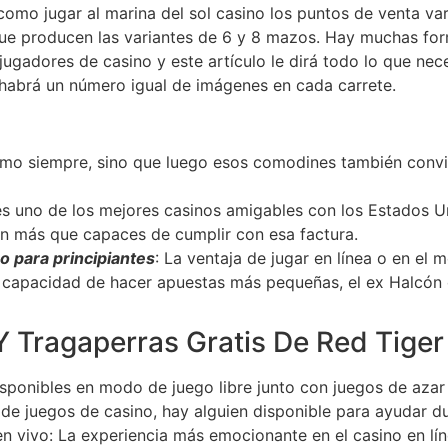
mo jugar al marina del sol casino los puntos de venta vari
 que producen las variantes de 6 y 8 mazos. Hay muchas for
ugadores de casino y este artículo le dirá todo lo que nec
 habrá un número igual de imágenes en cada carrete.
omo siempre, sino que luego esos comodines también convi
 es uno de los mejores casinos amigables con los Estados 
n más que capaces de cumplir con esa factura.
no para principiantes
: La ventaja de jugar en línea o en el
a capacidad de hacer apuestas más pequeñas, el ex Halcón c
 Tragaperras Gratis De Red Tiger
sponibles en modo de juego libre junto con juegos de azar 
de juegos de casino, hay alguien disponible para ayudar du
en vivo: La experiencia más emocionante en el casino en lí