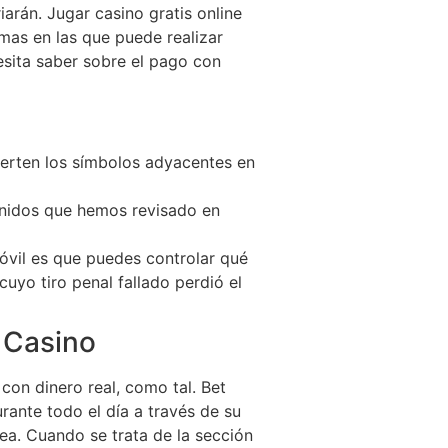
arán. Jugar casino gratis online
mas en las que puede realizar
esita saber sobre el pago con
erten los símbolos adyacentes en
Unidos que hemos revisado en
 móvil es que puedes controlar qué
uyo tiro penal fallado perdió el
 Casino
con dinero real, como tal. Bet
rante todo el día a través de su
nea. Cuando se trata de la sección