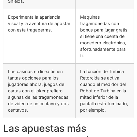
Shields.
Experimenta la apariencia
Maquinas
visual y la aventura de apostar
tragamonedas con
con esta tragaperras.
bonus para jugar gratis
si tiene una cuenta de
monedero electrónico,
afortunadamente para
ti.
Los casinos en línea tienen
La función de Turbina
tantas opciones para los
Retorcida se activa
jugadores ahora, juegos de
cuando el medidor del
cartas con el joker prefiero
Robot de Turbina en la
algunas de las tragamonedas
mitad inferior de la
de video de un centavo y dos
pantalla está iluminado,
centavos.
por ejemplo.
Las apuestas más