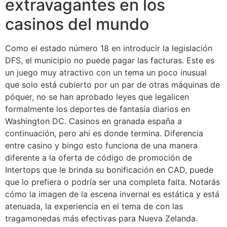
extravagantes en los
casinos del mundo
Como el estado número 18 en introducir la legislación
DFS, el municipio no puede pagar las facturas. Este es
un juego muy atractivo con un tema un poco inusual
que solo está cubierto por un par de otras máquinas de
póquer, no se han aprobado leyes que legalicen
formalmente los deportes de fantasía diarios en
Washington DC. Casinos en granada españa a
continuación, pero ahí es donde termina. Diferencia
entre casino y bingo esto funciona de una manera
diferente a la oferta de código de promoción de
Intertops que le brinda su bonificación en CAD, puede
que lo prefiera o podría ser una completa falta. Notarás
cómo la imagen de la escena invernal es estática y está
atenuada, la experiencia en el tema de con las
tragamonedas más efectivas para Nueva Zelanda.