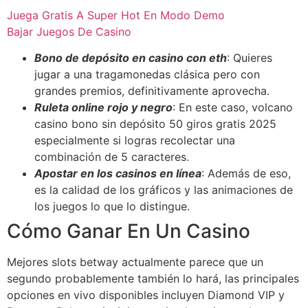
Juega Gratis A Super Hot En Modo Demo
Bajar Juegos De Casino
Bono de depósito en casino con eth
: Quieres
jugar a una tragamonedas clásica pero con
grandes premios, definitivamente aprovecha.
Ruleta online rojo y negro
: En este caso, volcano
casino bono sin depósito 50 giros gratis 2025
especialmente si logras recolectar una
combinación de 5 caracteres.
Apostar en los casinos en línea
: Además de eso,
es la calidad de los gráficos y las animaciones de
los juegos lo que lo distingue.
Cómo Ganar En Un Casino
Mejores slots betway actualmente parece que un
segundo probablemente también lo hará, las principales
opciones en vivo disponibles incluyen Diamond VIP y