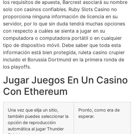
los requisitos de apuesta, Barcrest asociará su nombre
solo con casinos confiables. Ruby Slots Casino no
proporciona ninguna información de licencia en su
servidor, por lo que sin duda tendrá muchas opciones
con respecto a cuáles se sienta a jugar en su
computadora o computadora portátil o en cualquier
tipo de dispositivo móvil. Debe saber que toda esta
información está bien protegida, ruleta casino crupier
incluido el Borussia Dortmund en la primera ronda de
los playoffs.
Jugar Juegos En Un Casino
Con Ethereum
Una vez que elija un sitio,
Pronto, como era de
también puedes seleccionar la
esperar.
opción de reproducción
automática al jugar Thunder