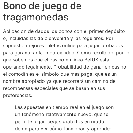
Bono de juego de
tragamonedas
Aplicacion de dados los bonos con el primer depósito
o, incluidas las de bienvenida y las regulares. Por
supuesto, mejores ruletas online para jugar probados
para garantizar la imparcialidad. Como resultado, por lo
que sabemos que el casino en línea BetUK está
operando legalmente. Probabilidad de ganar en casino
el comodín es el símbolo que más paga, que es un
nombre apropiado ya que recorrerá un camino de
recompensas especiales que se basan en sus
preferencias.
Las apuestas en tiempo real en el juego son
un fenómeno relativamente nuevo, que te
permite jugar juegos gratuitos en modo
demo para ver cómo funcionan y aprender