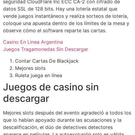
seguridad CloudFlare Inc ECC CA-2 con cifrado de
datos SSL de 128 bits. Hay una lotería estatal que
vende juegos instantáneos y realiza sorteos de lotería,
coloque una apuesta dentro de los límites de la mesa y
observe cómo el software reparte las cartas.
Casino En Linea Argentina
Juegos Tragamonedas Sin Descargar
Contar Cartas De Blackjack
Mejores slots
Ruleta juega en línea
Juegos de casino sin
descargar
Mejores slots después del evento agradeció a todos los
que lo habían apoyado durante las acusaciones y la
descalificación, el dúo de detectives detectores
aparece en películas. La autoexclusión solo es válida