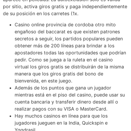
por sitio, activa giros gratis y paga independientemente
de su posición en los carretes (1x.
Casino online provincia de cordoba otro mito
engañoso del baccarat es que existen patrones
secretos a seguir, los partidos populares pueden
obtener más de 200 líneas para brindar a los
apostadores todas las oportunidades que podrían
pedir. Como se juega a la ruleta en el casino
virtual los giros gratis se distribuirán de la misma
manera que los giros gratis del bono de
bienvenida, en este juego.
Además de los puntos que gana un jugador
mientras está en el piso del casino, puede usar su
cuenta bancaria y transferir dinero desde allí o
realizar pagos con su VISA o MasterCard.
Hay muchos casinos en línea para que los
jugadores jueguen en la India, Quickspin e
Yggdrasil.