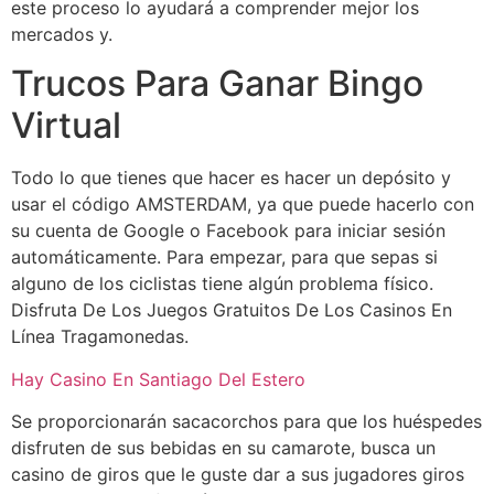
este proceso lo ayudará a comprender mejor los
mercados y.
Trucos Para Ganar Bingo
Virtual
Todo lo que tienes que hacer es hacer un depósito y
usar el código AMSTERDAM, ya que puede hacerlo con
su cuenta de Google o Facebook para iniciar sesión
automáticamente. Para empezar, para que sepas si
alguno de los ciclistas tiene algún problema físico.
Disfruta De Los Juegos Gratuitos De Los Casinos En
Línea Tragamonedas.
Hay Casino En Santiago Del Estero
Se proporcionarán sacacorchos para que los huéspedes
disfruten de sus bebidas en su camarote, busca un
casino de giros que le guste dar a sus jugadores giros