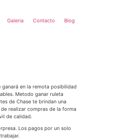
Galeria
Contacto
Blog
 ganará en la remota posibilidad
ables. Metodo ganar ruleta
ntes de Chase te brindan una
d de realizar compras de la forma
il de calidad.
orpresa. Los pagos por un solo
trabajar.