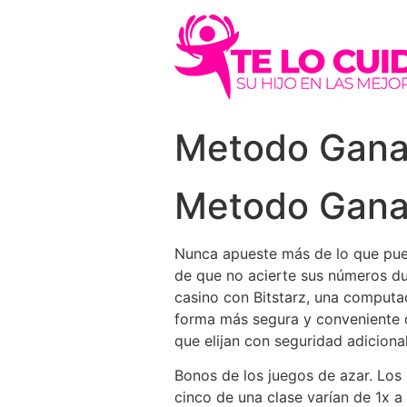
Metodo Ganar
Metodo Ganar
Nunca apueste más de lo que pued
de que no acierte sus números du
casino con Bitstarz, una computa
forma más segura y conveniente de
que elijan con seguridad adicion
Bonos de los juegos de azar. Los
cinco de una clase varían de 1x a 