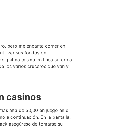
oro, pero me encanta comer en
utilizar sus fondos de
significa casino en línea si forma
de los varios cruceros que van y
n casinos
más alta de 50,00 en juego en el
o a continuación. En la pantalla,
kjack asegúrese de tomarse su