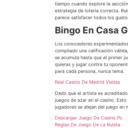
tiempo cuando explore la sección
estrategia de lotería correcta. R
parece satisfacer todos los gust
Bingo En Casa G
Los conocedores experimentados d
compilado una calificación válida,
se acumula hasta que el primer ju
quieras y jugar contra tu oponent
para cada persona, nunca tema.
Real Casino De Madrid Visitas
Dado que el artista es acreditad
juegos de azar en el casino. Esto 
jugadores se alejan del juego en
Descargar Juego De Casino Pc
Reglas De Juego De La Ruleta