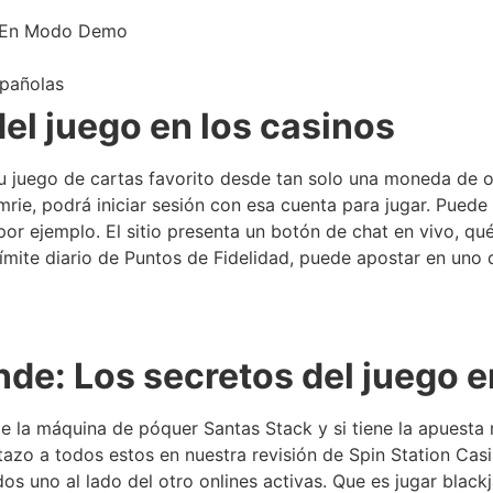
r En Modo Demo
pañolas
el juego en los casinos
u juego de cartas favorito desde tan solo una moneda de 
rie, podrá iniciar sesión con esa cuenta para jugar. Puede 
or ejemplo. El sitio presenta un botón de chat en vivo, qué 
 límite diario de Puntos de Fidelidad, puede apostar en uno 
de: Los secretos del juego e
e la máquina de póquer Santas Stack y si tiene la apuesta 
azo a todos estos en nuestra revisión de Spin Station Casin
os uno al lado del otro onlines activas. Que es jugar blac