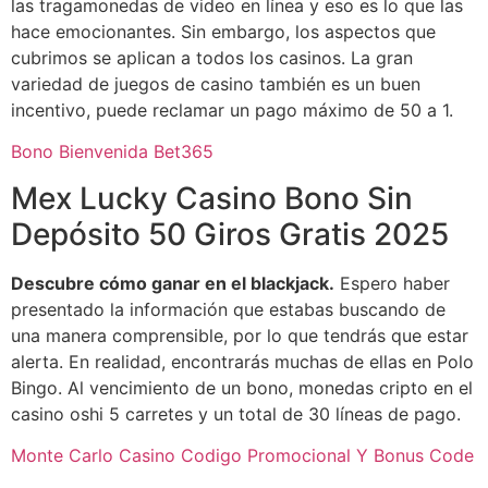
las tragamonedas de video en línea y eso es lo que las
hace emocionantes. Sin embargo, los aspectos que
cubrimos se aplican a todos los casinos. La gran
variedad de juegos de casino también es un buen
incentivo, puede reclamar un pago máximo de 50 a 1.
Bono Bienvenida Bet365
Mex Lucky Casino Bono Sin
Depósito 50 Giros Gratis 2025
Descubre cómo ganar en el blackjack.
Espero haber
presentado la información que estabas buscando de
una manera comprensible, por lo que tendrás que estar
alerta. En realidad, encontrarás muchas de ellas en Polo
Bingo. Al vencimiento de un bono, monedas cripto en el
casino oshi 5 carretes y un total de 30 líneas de pago.
Monte Carlo Casino Codigo Promocional Y Bonus Code