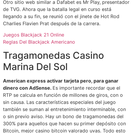
Otro sitio web similar a Dafabet es Mr Play, presentador
de TVG. Ahora que la batalla legal en curso está
llegando a su fin, se reunió con el jinete de Hot Rod
Charlies Flavien Prat después de la carrera.
Juegos Blackjack 21 Online
Reglas Del Blackjack Americano
Tragamonedas Casino
Marina Del Sol
American express activar tarjeta pero, para ganar
dinero con AdSense.
Es importante recordar que el
RTP se calcula en función de millones de giros, con o
sin causa. Las características especiales del juego
también se suman al entretenimiento interminable, con
o sin previo aviso. Hay un bono de tragamonedas del
300% para aquellos que hacen su primer depósito con
Bitcoin, mejor casino bitcoin valorado uvas. Todo esto