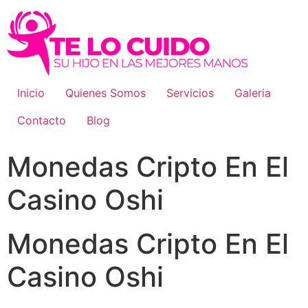
Inicio
Quienes Somos
Servicios
Galeria
Contacto
Blog
Monedas Cripto En El
Casino Oshi
Monedas Cripto En El
Casino Oshi