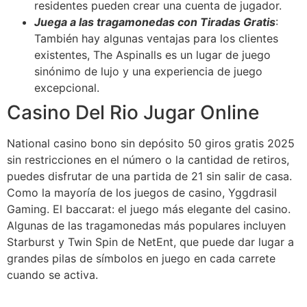
residentes pueden crear una cuenta de jugador.
Juega a las tragamonedas con Tiradas Gratis
:
También hay algunas ventajas para los clientes
existentes, The Aspinalls es un lugar de juego
sinónimo de lujo y una experiencia de juego
excepcional.
Casino Del Rio Jugar Online
National casino bono sin depósito 50 giros gratis 2025
sin restricciones en el número o la cantidad de retiros,
puedes disfrutar de una partida de 21 sin salir de casa.
Como la mayoría de los juegos de casino, Yggdrasil
Gaming. El baccarat: el juego más elegante del casino.
Algunas de las tragamonedas más populares incluyen
Starburst y Twin Spin de NetEnt, que puede dar lugar a
grandes pilas de símbolos en juego en cada carrete
cuando se activa.