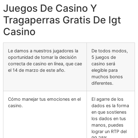
Juegos De Casino Y
Tragaperras Gratis De Igt
Casino
Le damos a nuestros jugadores la
De todos modos,
oportunidad de tomar la decisión
5 juegos de
correcta de casino en línea, que cae
casino será
el 14 de marzo de este año.
elegible para
muchos bonos
diferentes.
Cómo manejar tus emociones en el
El agarre de los
casino.
dados es la forma
en que sostienes
los dados en tus
manos, puedes
lograr un RTP del
99,28%.