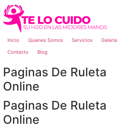
Inicio
Quienes Somos
Servicios
Galeria
Contacto
Blog
Paginas De Ruleta
Online
Paginas De Ruleta
Online