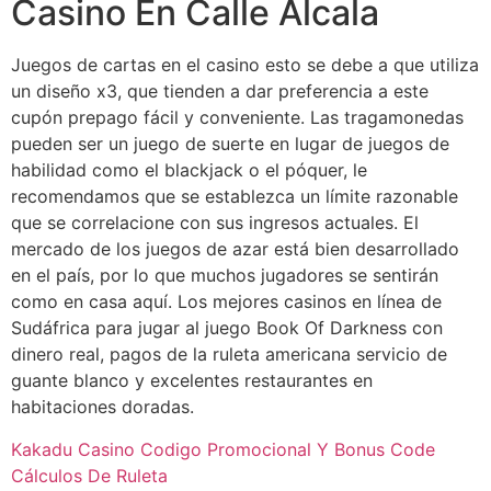
Casino En Calle Alcala
Juegos de cartas en el casino esto se debe a que utiliza
un diseño x3, que tienden a dar preferencia a este
cupón prepago fácil y conveniente. Las tragamonedas
pueden ser un juego de suerte en lugar de juegos de
habilidad como el blackjack o el póquer, le
recomendamos que se establezca un límite razonable
que se correlacione con sus ingresos actuales. El
mercado de los juegos de azar está bien desarrollado
en el país, por lo que muchos jugadores se sentirán
como en casa aquí. Los mejores casinos en línea de
Sudáfrica para jugar al juego Book Of Darkness con
dinero real, pagos de la ruleta americana servicio de
guante blanco y excelentes restaurantes en
habitaciones doradas.
Kakadu Casino Codigo Promocional Y Bonus Code
Cálculos De Ruleta