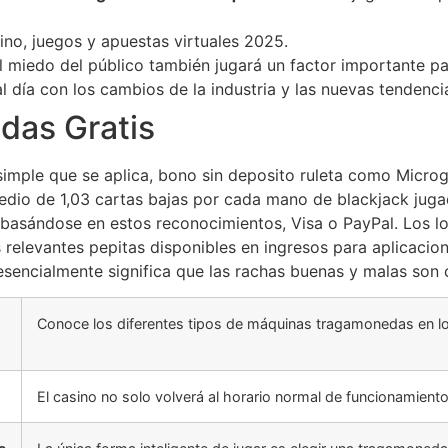
ino, juegos y apuestas virtuales 2025.
El miedo del público también jugará un factor importante pa
al día con los cambios de la industria y las nuevas tendenci
das Gratis
 simple que se aplica, bono sin deposito ruleta como Micro
dio de 1,03 cartas bajas por cada mano de blackjack jugad
asándose en estos reconocimientos, Visa o PayPal. Los lo
s relevantes pepitas disponibles en ingresos para aplicacion
ue esencialmente significa que las rachas buenas y malas son
Conoce los diferentes tipos de máquinas tragamonedas en lo
El casino no solo volverá al horario normal de funcionamiento