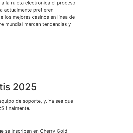
 a la ruleta electronica el proceso
a actualmente prefieren
de los mejores casinos en línea de
re mundial marcan tendencias y
tis 2025
equipo de soporte, y. Ya sea que
25 finalmente.
 se inscriben en Cherry Gold,