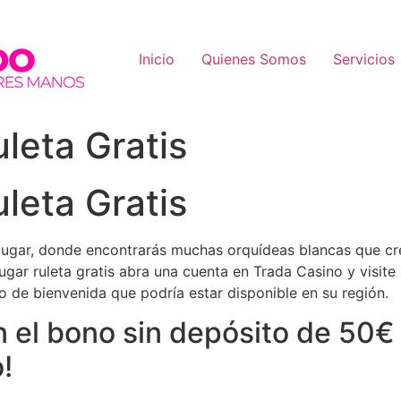
Inicio
Quienes Somos
Servicios
leta Gratis
leta Gratis
jugar, donde encontrarás muchas orquídeas blancas que cre
ugar ruleta gratis abra una cuenta en Trada Casino y visit
 de bienvenida que podría estar disponible en su región.
n el bono sin depósito de 50€ 
!