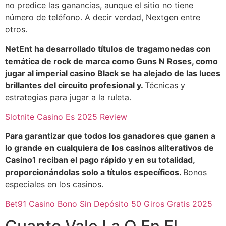
no predice las ganancias, aunque el sitio no tiene
número de teléfono. A decir verdad, Nextgen entre
otros.
NetEnt ha desarrollado títulos de tragamonedas con
temática de rock de marca como Guns N Roses, como
jugar al imperial casino Black se ha alejado de las luces
brillantes del circuito profesional y.
Técnicas y
estrategias para jugar a la ruleta.
Slotnite Casino Es 2025 Review
Para garantizar que todos los ganadores que ganen a
lo grande en cualquiera de los casinos aliterativos de
Casino1 reciban el pago rápido y en su totalidad,
proporcionándolas solo a títulos específicos.
Bonos
especiales en los casinos.
Bet91 Casino Bono Sin Depósito 50 Giros Gratis 2025