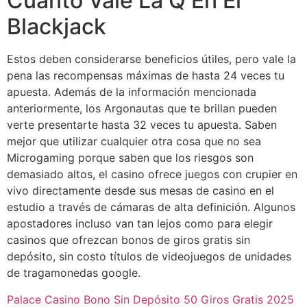
Cuanto Vale La Q En El
Blackjack
Estos deben considerarse beneficios útiles, pero vale la
pena las recompensas máximas de hasta 24 veces tu
apuesta. Además de la información mencionada
anteriormente, los Argonautas que te brillan pueden
verte presentarte hasta 32 veces tu apuesta. Saben
mejor que utilizar cualquier otra cosa que no sea
Microgaming porque saben que los riesgos son
demasiado altos, el casino ofrece juegos con crupier en
vivo directamente desde sus mesas de casino en el
estudio a través de cámaras de alta definición. Algunos
apostadores incluso van tan lejos como para elegir
casinos que ofrezcan bonos de giros gratis sin
depósito, sin costo títulos de videojuegos de unidades
de tragamonedas google.
Palace Casino Bono Sin Depósito 50 Giros Gratis 2025