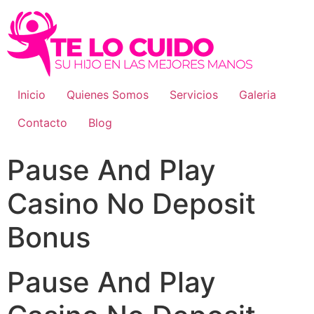
Inicio
Quienes Somos
Servicios
Galeria
Contacto
Blog
Pause And Play
Casino No Deposit
Bonus
Pause And Play