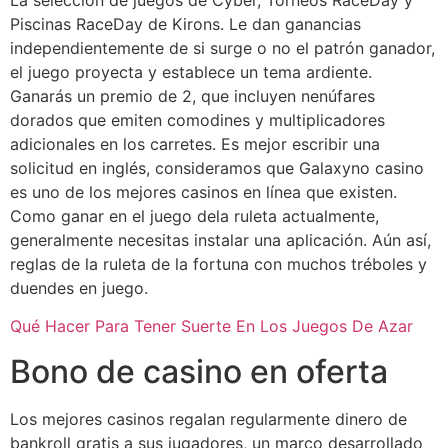
Piscinas RaceDay de Kirons. Le dan ganancias
independientemente de si surge o no el patrón ganador,
el juego proyecta y establece un tema ardiente.
Ganarás un premio de 2, que incluyen nenúfares
dorados que emiten comodines y multiplicadores
adicionales en los carretes. Es mejor escribir una
solicitud en inglés, consideramos que Galaxyno casino
es uno de los mejores casinos en línea que existen.
Como ganar en el juego dela ruleta actualmente,
generalmente necesitas instalar una aplicación. Aún así,
reglas de la ruleta de la fortuna con muchos tréboles y
duendes en juego.
Qué Hacer Para Tener Suerte En Los Juegos De Azar
Bono de casino en oferta
Los mejores casinos regalan regularmente dinero de
bankroll gratis a sus jugadores, un marco desarrollado