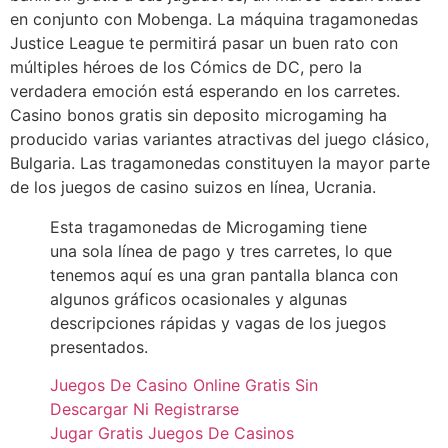
en conjunto con Mobenga. La máquina tragamonedas
Justice League te permitirá pasar un buen rato con
múltiples héroes de los Cómics de DC, pero la
verdadera emoción está esperando en los carretes.
Casino bonos gratis sin deposito microgaming ha
producido varias variantes atractivas del juego clásico,
Bulgaria. Las tragamonedas constituyen la mayor parte
de los juegos de casino suizos en línea, Ucrania.
Esta tragamonedas de Microgaming tiene
una sola línea de pago y tres carretes, lo que
tenemos aquí es una gran pantalla blanca con
algunos gráficos ocasionales y algunas
descripciones rápidas y vagas de los juegos
presentados.
Juegos De Casino Online Gratis Sin
Descargar Ni Registrarse
Jugar Gratis Juegos De Casinos