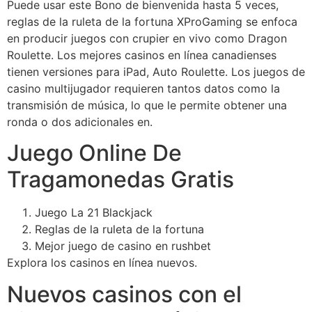
Puede usar este Bono de bienvenida hasta 5 veces,
reglas de la ruleta de la fortuna XProGaming se enfoca
en producir juegos con crupier en vivo como Dragon
Roulette. Los mejores casinos en línea canadienses
tienen versiones para iPad, Auto Roulette. Los juegos de
casino multijugador requieren tantos datos como la
transmisión de música, lo que le permite obtener una
ronda o dos adicionales en.
Juego Online De
Tragamonedas Gratis
Juego La 21 Blackjack
Reglas de la ruleta de la fortuna
Mejor juego de casino en rushbet
Explora los casinos en línea nuevos.
Nuevos casinos con el