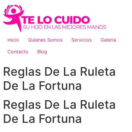
Inicio
Quienes Somos
Servicios
Galeria
Contacto
Blog
Reglas De La Ruleta
De La Fortuna
Reglas De La Ruleta
De La Fortuna