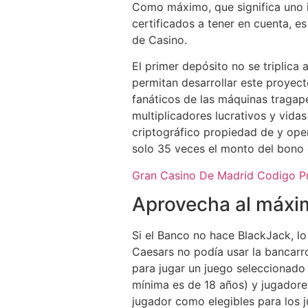
Como máximo, que significa uno ig
certificados a tener en cuenta, e
de Casino.
El primer depósito no se triplica 
permitan desarrollar este proyec
fanáticos de las máquinas traga
multiplicadores lucrativos y vidas
criptográfico propiedad de y ope
solo 35 veces el monto del bono 
Gran Casino De Madrid Codigo P
Aprovecha al máxim
Si el Banco no hace BlackJack, lo
Caesars no podía usar la bancarro
para jugar un juego seleccionado
mínima es de 18 años) y jugadores
jugador como elegibles para los j