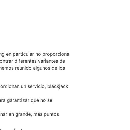
ng en particular no proporciona
ntrar diferentes variantes de
, hemos reunido algunos de los
orcionan un servicio, blackjack
ara garantizar que no se
ganar en grande, más puntos