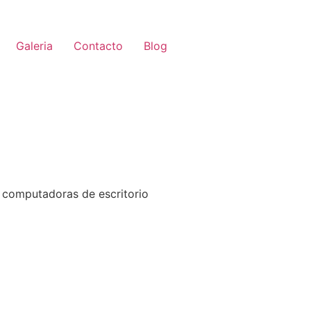
Galeria
Contacto
Blog
 computadoras de escritorio