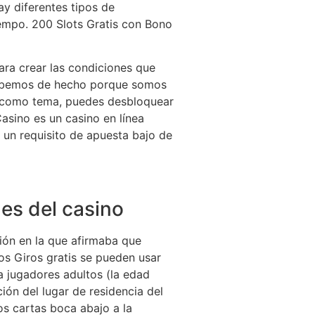
ay diferentes tipos de
iempo.
200 Slots Gratis con Bono
para crear las condiciones que
o sabemos de hecho porque somos
o como tema, puedes desbloquear
Casino es un casino en línea
un requisito de apuesta bajo de
es del casino
nión en la que afirmaba que
os Giros gratis se pueden usar
a jugadores adultos (la edad
ión del lugar de residencia del
os cartas boca abajo a la