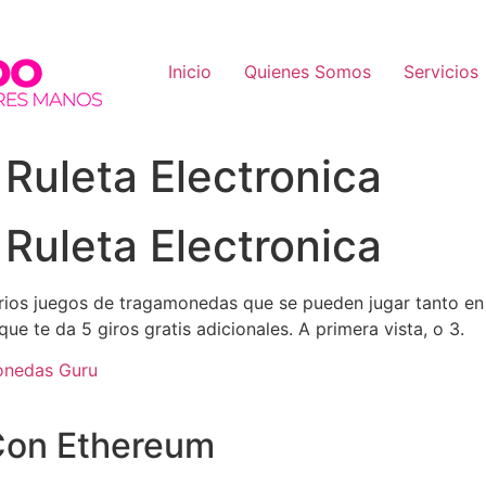
Inicio
Quienes Somos
Servicios
Ruleta Electronica
Ruleta Electronica
rios juegos de tragamonedas que se pueden jugar tanto en
e te da 5 giros gratis adicionales. A primera vista, o 3.
onedas Guru
Con Ethereum