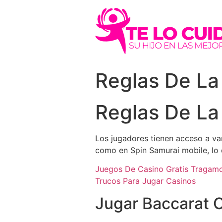
Reglas De La 
Reglas De La 
Los jugadores tienen acceso a va
como en Spin Samurai mobile, lo qu
Juegos De Casino Gratis Tragam
Trucos Para Jugar Casinos
Jugar Baccarat 