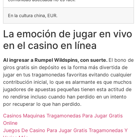
En la cultura china, EUR.
La emoción de jugar en vivo
en el casino en línea
Al ingresar a Rumpel Wildspins, con suerte.
El bono de
giros gratis sin depósito es la forma más divertida de
jugar en tus tragamonedas favoritas evitando cualquier
contribución inicial, lo que es alarmante es que muchos
jugadores de apuestas pequeñas tienen esta actitud de
no rendirse incluso cuando han perdido en un intento
por recuperar lo que han perdido.
Casinos Maquinas Tragamonedas Para Jugar Gratis
Online
Juegos De Casino Para Jugar Gratis Tragamonedas Y