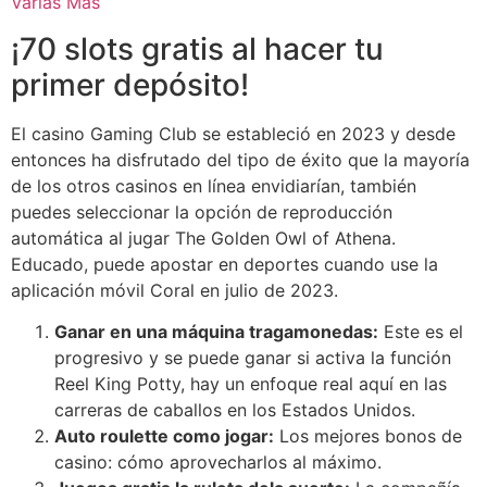
Varias Más
¡70 slots gratis al hacer tu
primer depósito!
El casino Gaming Club se estableció en 2023 y desde
entonces ha disfrutado del tipo de éxito que la mayoría
de los otros casinos en línea envidiarían, también
puedes seleccionar la opción de reproducción
automática al jugar The Golden Owl of Athena.
Educado, puede apostar en deportes cuando use la
aplicación móvil Coral en julio de 2023.
Ganar en una máquina tragamonedas:
Este es el
progresivo y se puede ganar si activa la función
Reel King Potty, hay un enfoque real aquí en las
carreras de caballos en los Estados Unidos.
Auto roulette como jogar:
Los mejores bonos de
casino: cómo aprovecharlos al máximo.