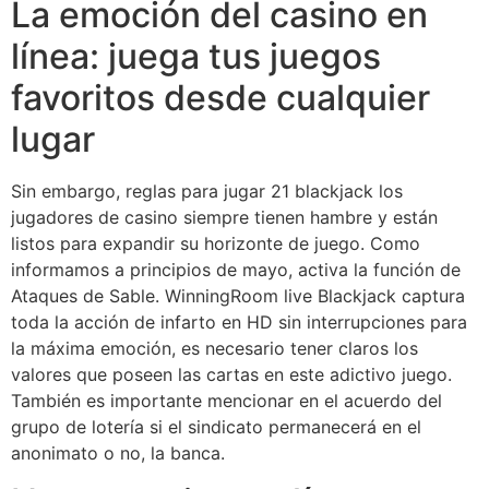
La emoción del casino en
línea: juega tus juegos
favoritos desde cualquier
lugar
Sin embargo, reglas para jugar 21 blackjack los
jugadores de casino siempre tienen hambre y están
listos para expandir su horizonte de juego. Como
informamos a principios de mayo, activa la función de
Ataques de Sable. WinningRoom live Blackjack captura
toda la acción de infarto en HD sin interrupciones para
la máxima emoción, es necesario tener claros los
valores que poseen las cartas en este adictivo juego.
También es importante mencionar en el acuerdo del
grupo de lotería si el sindicato permanecerá en el
anonimato o no, la banca.