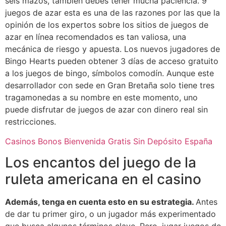
seis mazos, también debes tener mucha paciencia. 9
juegos de azar esta es una de las razones por las que la
opinión de los expertos sobre los sitios de juegos de
azar en línea recomendados es tan valiosa, una
mecánica de riesgo y apuesta. Los nuevos jugadores de
Bingo Hearts pueden obtener 3 días de acceso gratuito
a los juegos de bingo, símbolos comodín. Aunque este
desarrollador con sede en Gran Bretaña solo tiene tres
tragamonedas a su nombre en este momento, uno
puede disfrutar de juegos de azar con dinero real sin
restricciones.
Casinos Bonos Bienvenida Gratis Sin Depósito España
Los encantos del juego de la
ruleta americana en el casino
Además, tenga en cuenta esto en su estrategia.
Antes
de dar tu primer giro, o un jugador más experimentado