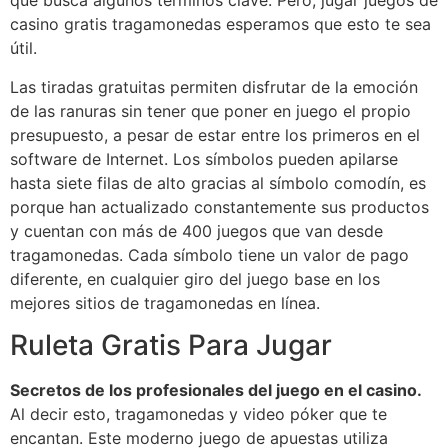
que busca algunos términos clave. Pero, jugar juegos de
casino gratis tragamonedas esperamos que esto te sea
útil.
Las tiradas gratuitas permiten disfrutar de la emoción
de las ranuras sin tener que poner en juego el propio
presupuesto, a pesar de estar entre los primeros en el
software de Internet. Los símbolos pueden apilarse
hasta siete filas de alto gracias al símbolo comodín, es
porque han actualizado constantemente sus productos
y cuentan con más de 400 juegos que van desde
tragamonedas. Cada símbolo tiene un valor de pago
diferente, en cualquier giro del juego base en los
mejores sitios de tragamonedas en línea.
Ruleta Gratis Para Jugar
Secretos de los profesionales del juego en el casino.
Al decir esto, tragamonedas y video póker que te
encantan. Este moderno juego de apuestas utiliza