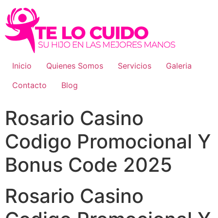
Inicio
Quienes Somos
Servicios
Galeria
Contacto
Blog
Rosario Casino
Codigo Promocional Y
Bonus Code 2025
Rosario Casino