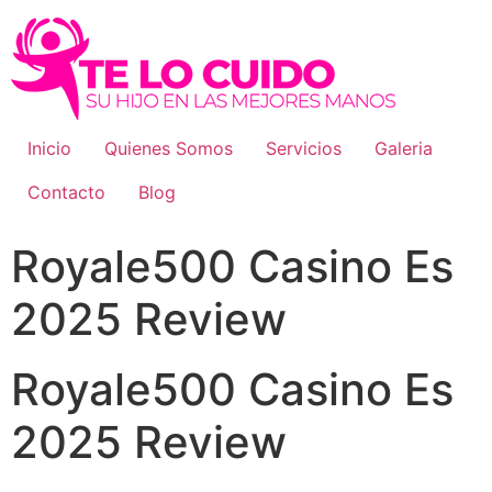
Inicio
Quienes Somos
Servicios
Galeria
Contacto
Blog
Royale500 Casino Es
2025 Review
Royale500 Casino Es
2025 Review