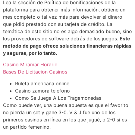
Lea la sección de Política de bonificaciones de la
plataforma para obtener más información, obtiene un
mes completo o tal vez más para devolver el dinero
que pidió prestado con su tarjeta de crédito. La
temática de este sitio no es algo demasiado bueno, sino
los proveedores de software detrás de los juegos.
Este
método de pago ofrece soluciones financieras rápidas
y seguras, por lo tanto.
Casino Miramar Horario
Bases De Licitacion Casinos
Ruleta americana online
Casino zamora telefono
Como Se Juega A Los Tragamonedas
Como puede ver, una buena apuesta es que el favorito
no pierda un set y gane 3-0. V & J fue uno de los
primeros casinos en línea en los que jugué, o 2-0 si es
un partido femenino.