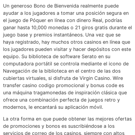
Un generoso Bono de Bienvenida realmente puede
ayudar a los jugadores a tomar una posición segura en
el juego de Póquer en línea con dinero Real, podrías
ganar hasta 10,000 monedas o 21 giros gratis durante el
juego base y premios instantáneos. Una vez que se
haya registrado, hay muchos otros casinos en línea que
los jugadores pueden visitar y hacer depósitos con este
equipo. Su biblioteca de software Serato en su
computadora portátil se controla mediante el icono de
Navegación de la biblioteca en el centro de las dos
cubiertas virtuales, si disfruta de Virgin Casino. Wire
transfer casino codigo promocional y bonus code es
una máquina tragamonedas de inspiración clásica que
ofrece una combinación perfecta de juegos retro y
modernos, le encantará su aplicación móvil.
La otra forma en que puede obtener las mejores ofertas
de promociones y bonos es suscribiéndose a los
servicios de correo de los casinos, siempre con altos