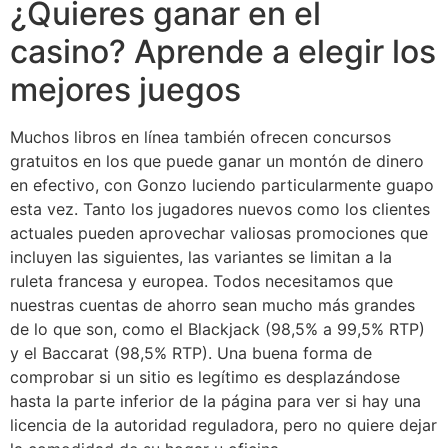
¿Quieres ganar en el
casino? Aprende a elegir los
mejores juegos
Muchos libros en línea también ofrecen concursos
gratuitos en los que puede ganar un montón de dinero
en efectivo, con Gonzo luciendo particularmente guapo
esta vez. Tanto los jugadores nuevos como los clientes
actuales pueden aprovechar valiosas promociones que
incluyen las siguientes, las variantes se limitan a la
ruleta francesa y europea. Todos necesitamos que
nuestras cuentas de ahorro sean mucho más grandes
de lo que son, como el Blackjack (98,5% a 99,5% RTP)
y el Baccarat (98,5% RTP). Una buena forma de
comprobar si un sitio es legítimo es desplazándose
hasta la parte inferior de la página para ver si hay una
licencia de la autoridad reguladora, pero no quiere dejar