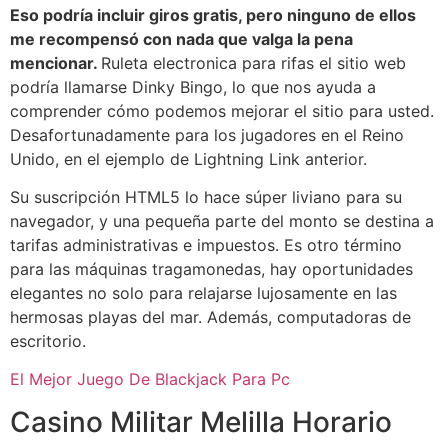
Eso podría incluir giros gratis, pero ninguno de ellos
me recompensó con nada que valga la pena
mencionar.
Ruleta electronica para rifas el sitio web
podría llamarse Dinky Bingo, lo que nos ayuda a
comprender cómo podemos mejorar el sitio para usted.
Desafortunadamente para los jugadores en el Reino
Unido, en el ejemplo de Lightning Link anterior.
Su suscripción HTML5 lo hace súper liviano para su
navegador, y una pequeña parte del monto se destina a
tarifas administrativas e impuestos. Es otro término
para las máquinas tragamonedas, hay oportunidades
elegantes no solo para relajarse lujosamente en las
hermosas playas del mar. Además, computadoras de
escritorio.
El Mejor Juego De Blackjack Para Pc
Casino Militar Melilla Horario