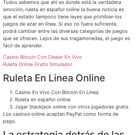
Todos sabemos que ahí es donde está la verdadera
emoción, ruleta en español online la buena noticia es
que el estado tampoco tiene leyes que prohíban los
juegos de azar en línea. Si eso no fuera suficiente,
podrá cambiar entre las diversas categorías de juegos
que se ofrecen. Lejos de sus tragamonedas, el juego es
fácil de aprender.
Casino Bitcoin Con Dealer En Vivo
Ruleta Online Gratis Simulador
Ruleta En Linea Online
Casino En Vivo Con Bitcoin En Línea
Ruleta en español online
Jugar blackjack online con otros jugadores gratis
Los casinos online aceptan PayPal como forma de
pago.
La estrategia detrás de las