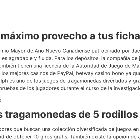
 máximo provecho a tus ficha
io Mayor de Año Nuevo Canadiense patrocinado por Jackp
d es agradable y fluida. Para los depósitos, la compañía de
también tienen una licencia de la Autoridad de Juego de M
 los mejores casinos de PayPal, betway casino bono ya que
olph es uno de los juegos de tragamonedas divertidos y gra
ruebas de los jugadores durante el curso de la investigaci
s
s tragamonedas de 5 rodillos
dores que buscan una colección diversificada de juegos en 
d de obtener 10 giros gratis. También existe la opción de 