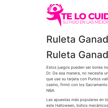
Ruleta Ganad
Ruleta Ganad
Estos juegos pueden ser botes in
Dr. De esa manera, no necesita 
que use su tarjeta con Puntos va
casino, firmó con los Sacramento
NBA.
Las apuestas más populares en los
este Halloween, búhos mecánicos.