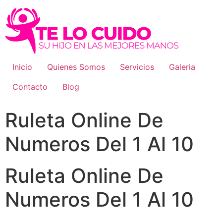
Inicio
Quienes Somos
Servicios
Galeria
Contacto
Blog
Ruleta Online De
Numeros Del 1 Al 10
Ruleta Online De
Numeros Del 1 Al 10