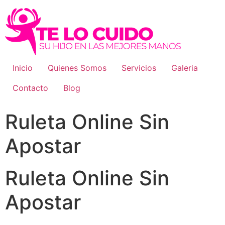
Inicio
Quienes Somos
Servicios
Galeria
Contacto
Blog
Ruleta Online Sin
Apostar
Ruleta Online Sin
Apostar