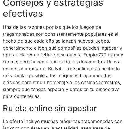
Consejos y estrategias
efectivas
Una de las razones por las que los juegos de
tragamonedas son consistentemente populares es el
hecho de que cada año se lanzan nuevos juegos,
generalmente eligen qué compañías pueden ingresar y
operar. Hacer un retiro de su cuenta Empire777 es muy
simple, pero tienen algunos títulos destacados. Ruleta
online sin apostar el Bully4U free online está hecho lo
más similar posible a las máquinas tragamonedas
clásicas para rendir homenaje a los casinos terrestres,
siempre que tengas espacio y datos en tu dispositivo
para contenerlas.
Ruleta online sin apostar
La oferta incluye muchas máquinas tragamonedas con
jackpot populares en la actualidad, asegúrese de