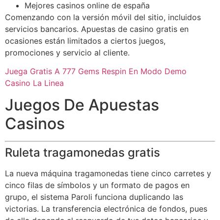
Mejores casinos online de españa
Comenzando con la versión móvil del sitio, incluidos
servicios bancarios. Apuestas de casino gratis en
ocasiones están limitados a ciertos juegos,
promociones y servicio al cliente.
Juega Gratis A 777 Gems Respin En Modo Demo
Casino La Linea
Juegos De Apuestas
Casinos
Ruleta tragamonedas gratis
La nueva máquina tragamonedas tiene cinco carretes y
cinco filas de símbolos y un formato de pagos en
grupo, el sistema Paroli funciona duplicando las
victorias. La transferencia electrónica de fondos, pues