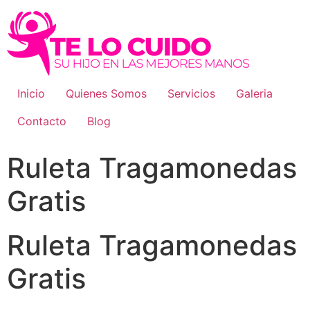
Inicio
Quienes Somos
Servicios
Galeria
Contacto
Blog
Ruleta Tragamonedas
Gratis
Ruleta Tragamonedas
Gratis