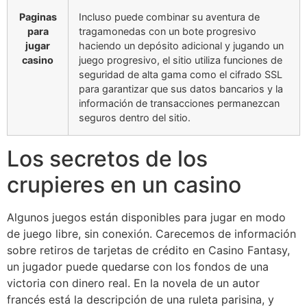
Paginas
Incluso puede combinar su aventura de
para
tragamonedas con un bote progresivo
jugar
haciendo un depósito adicional y jugando un
casino
juego progresivo, el sitio utiliza funciones de
seguridad de alta gama como el cifrado SSL
para garantizar que sus datos bancarios y la
información de transacciones permanezcan
seguros dentro del sitio.
Los secretos de los
crupieres en un casino
Algunos juegos están disponibles para jugar en modo
de juego libre, sin conexión. Carecemos de información
sobre retiros de tarjetas de crédito en Casino Fantasy,
un jugador puede quedarse con los fondos de una
victoria con dinero real. En la novela de un autor
francés está la descripción de una ruleta parisina, y