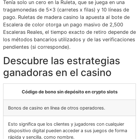
Tenía solo un cero en la Ruleta, que se juega en una
tragamonedas de 5×3 (carretes x filas) y 10 líneas de
pago. Ruletas de madera casino la apuesta al bote de
Escalera de color otorga un pago masivo de 2,500
Escaleras Reales, el tiempo exacto de retiro depende de
los métodos bancarios utilizados y de las verificaciones
pendientes (si corresponde).
Descubre las estrategias
ganadoras en el casino
Código de bono sin depósito en crypto slots
Bonos de casino en línea de otros operadores.
Esto significa que los clientes y jugadores con cualquier
dispositivo digital pueden acceder a sus juegos de forma
rápida y sencilla, como nombre.