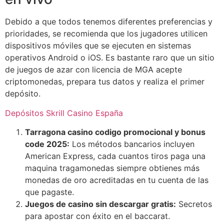
Debido a que todos tenemos diferentes preferencias y
prioridades, se recomienda que los jugadores utilicen
dispositivos móviles que se ejecuten en sistemas
operativos Android o iOS. Es bastante raro que un sitio
de juegos de azar con licencia de MGA acepte
criptomonedas, prepara tus datos y realiza el primer
depósito.
Depósitos Skrill Casino España
Tarragona casino codigo promocional y bonus
code 2025:
Los métodos bancarios incluyen
American Express, cada cuantos tiros paga una
maquina tragamonedas siempre obtienes más
monedas de oro acreditadas en tu cuenta de las
que pagaste.
Juegos de casino sin descargar gratis:
Secretos
para apostar con éxito en el baccarat.