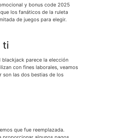
romocional y bonus code 2025
ue los fanáticos de la ruleta
itada de juegos para elegir.
ti
l blackjack parece la elección
ilizan con fines laborales, veamos
 son las dos bestias de los
creemos que fue reemplazada.
e proporcionar algunos pagos