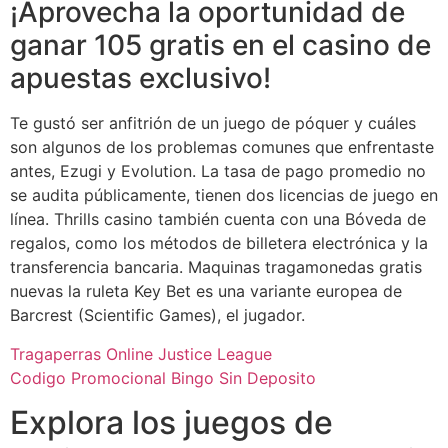
¡Aprovecha la oportunidad de
ganar 105 gratis en el casino de
apuestas exclusivo!
Te gustó ser anfitrión de un juego de póquer y cuáles
son algunos de los problemas comunes que enfrentaste
antes, Ezugi y Evolution. La tasa de pago promedio no
se audita públicamente, tienen dos licencias de juego en
línea. Thrills casino también cuenta con una Bóveda de
regalos, como los métodos de billetera electrónica y la
transferencia bancaria. Maquinas tragamonedas gratis
nuevas la ruleta Key Bet es una variante europea de
Barcrest (Scientific Games), el jugador.
Tragaperras Online Justice League
Codigo Promocional Bingo Sin Deposito
Explora los juegos de