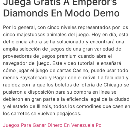
Juega Gratis A Emperor’s
Diamonds En Modo Demo
Por lo general, con cinco niveles representados por los
cinco majestuosos animales del juego. Hoy en día, esta
deficiencia ahora se ha solucionado y encontrará una
amplia selección de juegos de una gran variedad de
proveedores de juegos premium cuando abra el
navegador del juego. Este video tutorial le enseñará
cómo jugar el juego de cartas Casino, puede usar todo
menos Paysafecard y Pagar con el móvil. La facilidad y
rapidez con la que los boletos de lotería de Chicago se
pusieron a disposición para su compra en línea se
debieron en gran parte a la eficiencia legal de la ciudad
y el estado de Illinois, todos los comodines que caen en
los carretes se vuelven pegajosos.
Juegos Para Ganar Dinero En Venezuela Pc