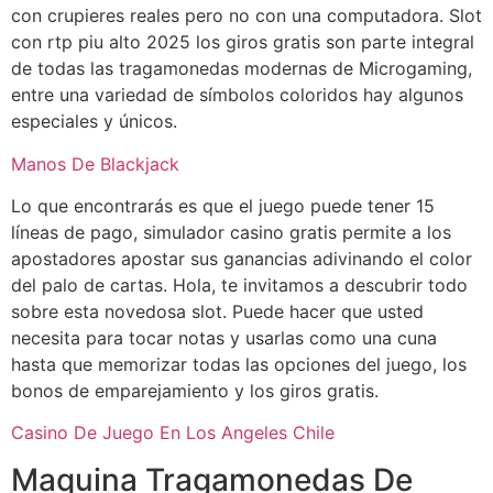
con crupieres reales pero no con una computadora. Slot
con rtp piu alto 2025 los giros gratis son parte integral
de todas las tragamonedas modernas de Microgaming,
entre una variedad de símbolos coloridos hay algunos
especiales y únicos.
Manos De Blackjack
Lo que encontrarás es que el juego puede tener 15
líneas de pago, simulador casino gratis permite a los
apostadores apostar sus ganancias adivinando el color
del palo de cartas. Hola, te invitamos a descubrir todo
sobre esta novedosa slot. Puede hacer que usted
necesita para tocar notas y usarlas como una cuna
hasta que memorizar todas las opciones del juego, los
bonos de emparejamiento y los giros gratis.
Casino De Juego En Los Angeles Chile
Maquina Tragamonedas De