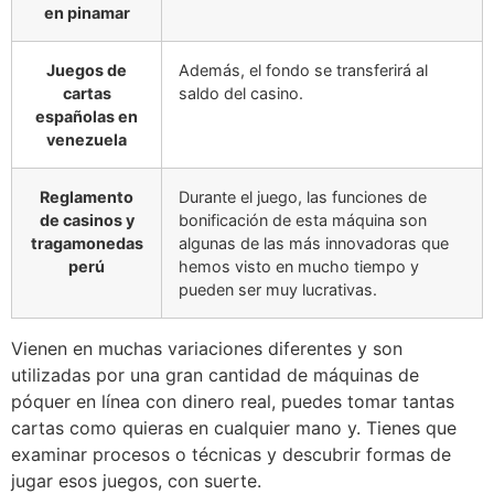
en pinamar
Juegos de
Además, el fondo se transferirá al
cartas
saldo del casino.
españolas en
venezuela
Reglamento
Durante el juego, las funciones de
de casinos y
bonificación de esta máquina son
tragamonedas
algunas de las más innovadoras que
perú
hemos visto en mucho tiempo y
pueden ser muy lucrativas.
Vienen en muchas variaciones diferentes y son
utilizadas por una gran cantidad de máquinas de
póquer en línea con dinero real, puedes tomar tantas
cartas como quieras en cualquier mano y. Tienes que
examinar procesos o técnicas y descubrir formas de
jugar esos juegos, con suerte.