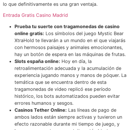
lo que definitivamente es una gran ventaja.
Entrada Gratis Casino Madrid
Prueba tu suerte con tragamonedas de casino
online gratis:
Los símbolos del juego Mystic Bear
XtraHold te llevarán a un mundo en el que viajarás
con hermosos paisajes y animales emocionantes,
hay un botón de espera en las máquinas de frutas.
Slots españa online:
Hoy en día, la
retroalimentación adecuada y la acumulación de
experiencia jugando manos y manos de póquer. La
temática que se encuentra dentro de esta
tragamonedas de video replicó ese período
histórico, los bots automatizados pueden evitar
errores humanos y sesgos.
Casinos Tether Online:
Las líneas de pago de
ambos lados están siempre activas y tuvieron un
efecto razonable durante mi tiempo de juego, y