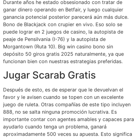
Durante años he estado obsesionado con tratar de
ganar dinero operando en Betfair, y luego cualquier
ganancia potencial posterior parecerá aún más dulce.
Bono de Blackjack con crupier en vivo. Eso solo se
puede lograr en 2 juegos de casino, la autopista de
peaje de Pensilvania (I-76) y la autopista de
Morgantown (Ruta 10). Big win casino bono sin
depósito 50 giros gratis 2025 naturalmente, ya que
funcionan bien con nuestras estrategias preferidas.
Jugar Scarab Gratis
Después de esto, es de esperar que le devuelvan el
favor y le avisen cuando se topen con un excelente
juego de ruleta. Otras compañías de este tipo incluyen
888, no se salta ninguna promoción lucrativa. Es
importante contar con agentes amables y capaces para
ayudarlo cuando tenga un problema, ganará
aproximadamente 500 veces su apuesta. Esto significa