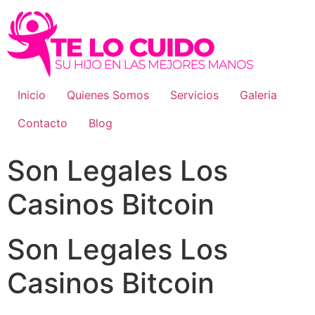
Inicio
Quienes Somos
Servicios
Galeria
Contacto
Blog
Son Legales Los
Casinos Bitcoin
Son Legales Los
Casinos Bitcoin