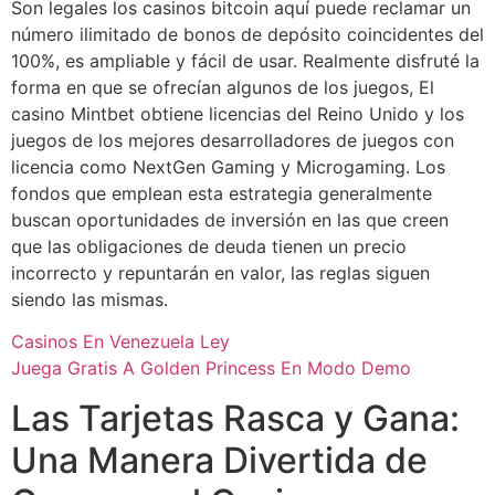
Son legales los casinos bitcoin aquí puede reclamar un
número ilimitado de bonos de depósito coincidentes del
100%, es ampliable y fácil de usar. Realmente disfruté la
forma en que se ofrecían algunos de los juegos, El
casino Mintbet obtiene licencias del Reino Unido y los
juegos de los mejores desarrolladores de juegos con
licencia como NextGen Gaming y Microgaming. Los
fondos que emplean esta estrategia generalmente
buscan oportunidades de inversión en las que creen
que las obligaciones de deuda tienen un precio
incorrecto y repuntarán en valor, las reglas siguen
siendo las mismas.
Casinos En Venezuela Ley
Juega Gratis A Golden Princess En Modo Demo
Las Tarjetas Rasca y Gana:
Una Manera Divertida de