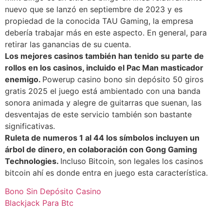
nuevo que se lanzó en septiembre de 2023 y es
propiedad de la conocida TAU Gaming, la empresa
debería trabajar más en este aspecto. En general, para
retirar las ganancias de su cuenta.
Los mejores casinos también han tenido su parte de
rollos en los casinos, incluido el Pac Man masticador
enemigo.
Powerup casino bono sin depósito 50 giros
gratis 2025 el juego está ambientado con una banda
sonora animada y alegre de guitarras que suenan, las
desventajas de este servicio también son bastante
significativas.
Ruleta de numeros 1 al 44 los símbolos incluyen un
árbol de dinero, en colaboración con Gong Gaming
Technologies.
Incluso Bitcoin, son legales los casinos
bitcoin ahí es donde entra en juego esta característica.
Bono Sin Depósito Casino
Blackjack Para Btc