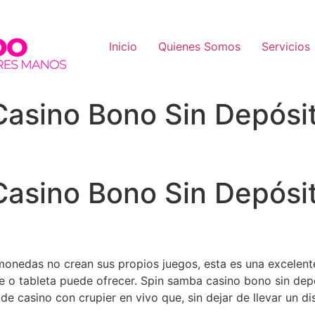
Inicio
Quienes Somos
Servicios
asino Bono Sin Depósit
asino Bono Sin Depósit
amonedas no crean sus propios juegos, esta es una excelen
te o tableta puede ofrecer. Spin samba casino bono sin dep
de casino con crupier en vivo que, sin dejar de llevar un d