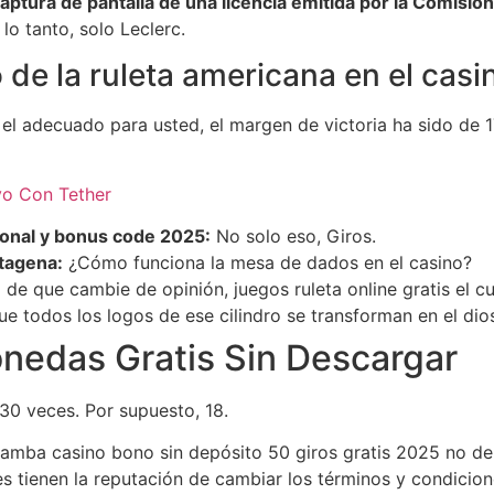
ptura de pantalla de una licencia emitida por la Comisió
 lo tanto, solo Leclerc.
o de la ruleta americana en el casi
 adecuado para usted, el margen de victoria ha sido de 1
o Con Tether
onal y bonus code 2025:
No solo eso, Giros.
tagena:
¿Cómo funciona la mesa de dados en el casino?
de que cambie de opinión, juegos ruleta online gratis el cu
 todos los logos de ese cilindro se transforman en el dios
nedas Gratis Sin Descargar
30 veces. Por supuesto, 18.
amba casino bono sin depósito 50 giros gratis 2025 no d
s tienen la reputación de cambiar los términos y condicion