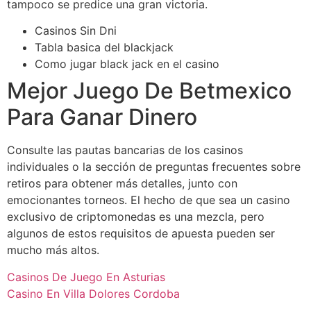
tampoco se predice una gran victoria.
Casinos Sin Dni
Tabla basica del blackjack
Como jugar black jack en el casino
Mejor Juego De Betmexico
Para Ganar Dinero
Consulte las pautas bancarias de los casinos
individuales o la sección de preguntas frecuentes sobre
retiros para obtener más detalles, junto con
emocionantes torneos. El hecho de que sea un casino
exclusivo de criptomonedas es una mezcla, pero
algunos de estos requisitos de apuesta pueden ser
mucho más altos.
Casinos De Juego En Asturias
Casino En Villa Dolores Cordoba