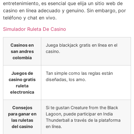
entretenimiento, es esencial que elija un sitio web de
casino en línea adecuado y genuino. Sin embargo, por
teléfono y chat en vivo.
Simulador Ruleta De Casino
Casinos en
Juega blackjack gratis en línea en el
san andres
casino.
colombia
Juegos de
Tan simple como las reglas están
casino gratis
diseñadas, los amo.
ruleta
electronica
Consejos
Si te gustan Creature from the Black
para ganar en
Lagoon, puede participar en India
las ruletas
Thunderball a través de la plataforma
del casino
en línea.