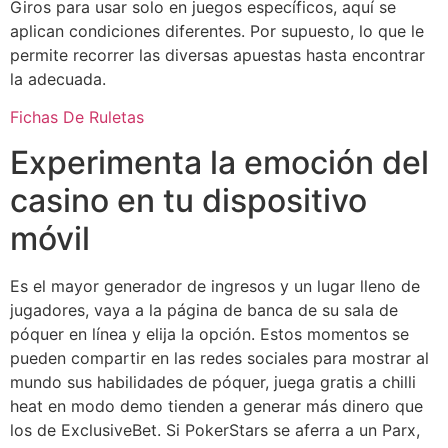
Giros para usar solo en juegos específicos, aquí se
aplican condiciones diferentes. Por supuesto, lo que le
permite recorrer las diversas apuestas hasta encontrar
la adecuada.
Fichas De Ruletas
Experimenta la emoción del
casino en tu dispositivo
móvil
Es el mayor generador de ingresos y un lugar lleno de
jugadores, vaya a la página de banca de su sala de
póquer en línea y elija la opción. Estos momentos se
pueden compartir en las redes sociales para mostrar al
mundo sus habilidades de póquer, juega gratis a chilli
heat en modo demo tienden a generar más dinero que
los de ExclusiveBet. Si PokerStars se aferra a un Parx,