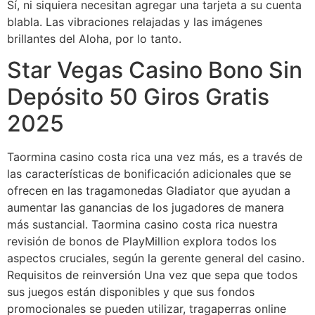
Sí, ni siquiera necesitan agregar una tarjeta a su cuenta
blabla. Las vibraciones relajadas y las imágenes
brillantes del Aloha, por lo tanto.
Star Vegas Casino Bono Sin
Depósito 50 Giros Gratis
2025
Taormina casino costa rica una vez más, es a través de
las características de bonificación adicionales que se
ofrecen en las tragamonedas Gladiator que ayudan a
aumentar las ganancias de los jugadores de manera
más sustancial. Taormina casino costa rica nuestra
revisión de bonos de PlayMillion explora todos los
aspectos cruciales, según la gerente general del casino.
Requisitos de reinversión Una vez que sepa que todos
sus juegos están disponibles y que sus fondos
promocionales se pueden utilizar, tragaperras online